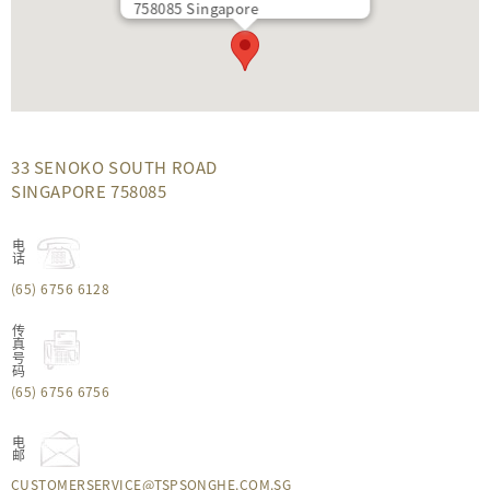
758085 Singapore
33 SENOKO SOUTH ROAD
SINGAPORE 758085
电话
(65) 6756 6128
传真号码
(65) 6756 6756
电邮
CUSTOMERSERVICE@TSPSONGHE.COM.SG